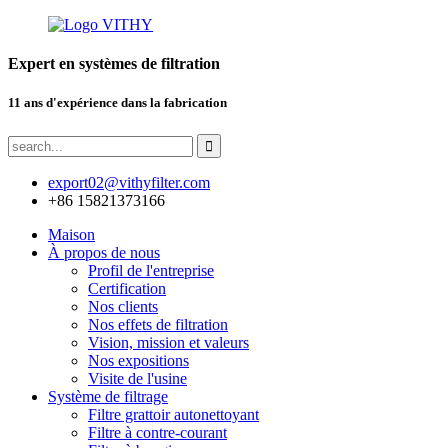
Expert en systèmes de filtration
11 ans d'expérience dans la fabrication
export02@vithyfilter.com
+86 15821373166
Maison
À propos de nous
Profil de l'entreprise
Certification
Nos clients
Nos effets de filtration
Vision, mission et valeurs
Nos expositions
Visite de l'usine
Système de filtrage
Filtre grattoir autonettoyant
Filtre à contre-courant