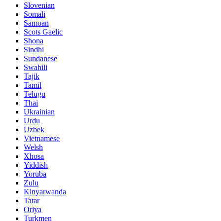
Slovenian
Somali
Samoan
Scots Gaelic
Shona
Sindhi
Sundanese
Swahili
Tajik
Tamil
Telugu
Thai
Ukrainian
Urdu
Uzbek
Vietnamese
Welsh
Xhosa
Yiddish
Yoruba
Zulu
Kinyarwanda
Tatar
Oriya
Turkmen