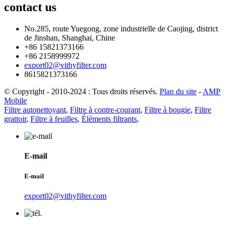
contact
us
No.285, route Yuegong, zone industrielle de Caojing, district
de Jinshan, Shanghai, Chine
+86 15821373166
+86 2158999972
export02@vithyfilter.com
8615821373166
© Copyright - 2010-2024 : Tous droits réservés.
Plan du site
-
AMP
Mobile
Filtre autonettoyant
,
Filtre à contre-courant
,
Filtre à bougie
,
Filtre
grattoir
,
Filtre à feuilles
,
Éléments filtrants
,
E-mail
E-mail
export02@vithyfilter.com