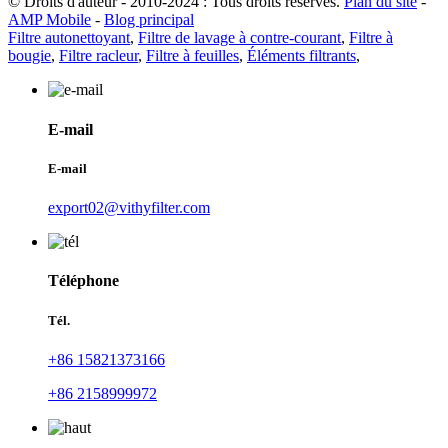
© Droits d'auteur - 2010-2024 : Tous droits réservés.
Plan du site
-
AMP Mobile
-
Blog principal
Filtre autonettoyant
,
Filtre de lavage à contre-courant
,
Filtre à
bougie
,
Filtre racleur
,
Filtre à feuilles
,
Éléments filtrants
,
E-mail
E-mail
export02@vithyfilter.com
Téléphone
Tél.
+86 15821373166
+86 2158999972