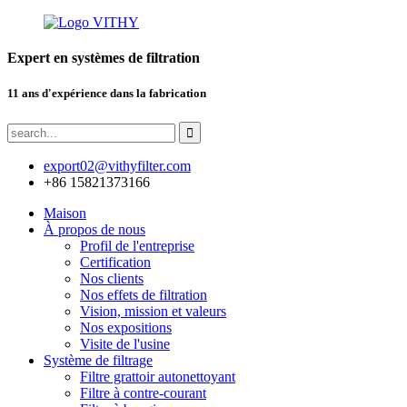
Expert en systèmes de filtration
11 ans d'expérience dans la fabrication
export02@vithyfilter.com
+86 15821373166
Maison
À propos de nous
Profil de l'entreprise
Certification
Nos clients
Nos effets de filtration
Vision, mission et valeurs
Nos expositions
Visite de l'usine
Système de filtrage
Filtre grattoir autonettoyant
Filtre à contre-courant