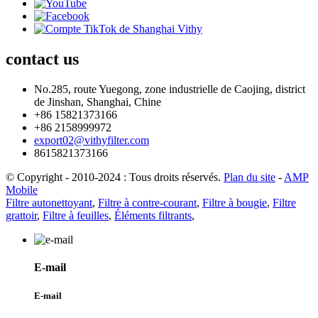
contact
us
No.285, route Yuegong, zone industrielle de Caojing, district
de Jinshan, Shanghai, Chine
+86 15821373166
+86 2158999972
export02@vithyfilter.com
8615821373166
© Copyright - 2010-2024 : Tous droits réservés.
Plan du site
-
AMP
Mobile
Filtre autonettoyant
,
Filtre à contre-courant
,
Filtre à bougie
,
Filtre
grattoir
,
Filtre à feuilles
,
Éléments filtrants
,
E-mail
E-mail