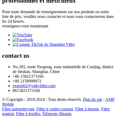
professionnel et méticuleux
Pour toute demande de renseignements sur nos produits ou notre
liste de prix, veuillez nous contacter et nous vous contacterons dans
les 24 heures.
renseignez-vous maintenant
contact
us
No.285, route Yuegong, zone industrielle de Caojing, district
de Jinshan, Shanghai, Chine
+86 15821373166
+86 2158999972
export02@vithyfilter.com
8615821373166
© Copyright - 2010-2024 : Tous droits réservés.
Plan du site
-
AMP
Mobile
Filtre autonettoyant
,
Filtre à contre-courant
,
Filtre à bougie
,
Filtre
grattoir
,
Filtre à feuilles
,
Éléments filtrants
,