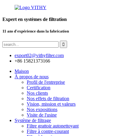
Expert en systèmes de filtration
11 ans d'expérience dans la fabrication
export02@vithyfilter.com
+86 15821373166
Maison
À propos de nous
Profil de l'entreprise
Certification
Nos clients
Nos effets de filtration
Vision, mission et valeurs
Nos expositions
Visite de l'usine
Système de filtrage
Filtre grattoir autonettoyant
Filtre à contre-courant