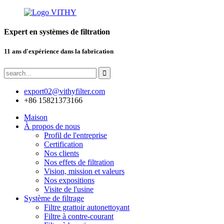
Expert en systèmes de filtration
11 ans d'expérience dans la fabrication
export02@vithyfilter.com
+86 15821373166
Maison
À propos de nous
Profil de l'entreprise
Certification
Nos clients
Nos effets de filtration
Vision, mission et valeurs
Nos expositions
Visite de l'usine
Système de filtrage
Filtre grattoir autonettoyant
Filtre à contre-courant