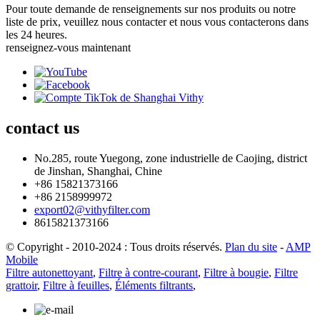
Pour toute demande de renseignements sur nos produits ou notre
liste de prix, veuillez nous contacter et nous vous contacterons dans
les 24 heures.
renseignez-vous maintenant
contact
us
No.285, route Yuegong, zone industrielle de Caojing, district
de Jinshan, Shanghai, Chine
+86 15821373166
+86 2158999972
export02@vithyfilter.com
8615821373166
© Copyright - 2010-2024 : Tous droits réservés.
Plan du site
-
AMP
Mobile
Filtre autonettoyant
,
Filtre à contre-courant
,
Filtre à bougie
,
Filtre
grattoir
,
Filtre à feuilles
,
Éléments filtrants
,