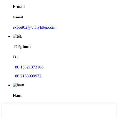
E-mail
E-mail
export02@vithyfilter.com
Téléphone
Tél.
+86 15821373166
+86 2158999972
Haut