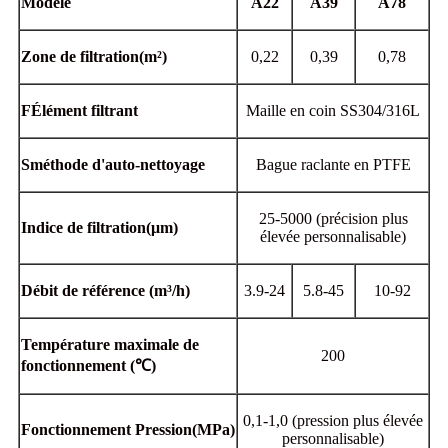
Modèle
A22
A39
A78
Zone de filtration
(
m²
)
0,22
0,39
0,78
F
Élément filtrant
Maille en coin SS304/316L
S
méthode d'auto-nettoyage
Bague raclante en PTFE
25-5000 (précision plus
Indice de filtration
(
μm)
élevée personnalisable)
Débit de référence
(m³/h)
3.9-24
5.8-45
10-92
Température maximale de
200
fonctionnement
(℃
)
0,1-1,0 (pression plus élevée
Fonctionnement
Pression
(MPa)
personnalisable)