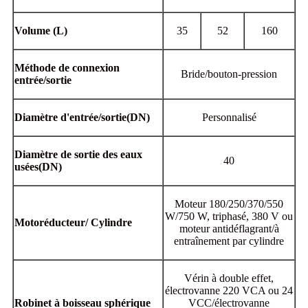
Volume
(L)
35
52
160
Méthode de connexion
Bride/bouton-pression
entrée/sortie
Diamètre d'entrée/sortie
(
DN)
Personnalisé
Diamètre de sortie des eaux
40
usées
(
DN)
Moteur 180/250/370/550
W/750 W, triphasé, 380 V ou
Motoréducteur
/
Cylindre
moteur antidéflagrant/à
entraînement par cylindre
Vérin à double effet,
électrovanne 220 VCA ou 24
Robinet à boisseau sphérique
VCC/électrovanne