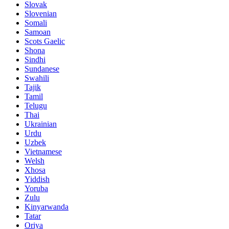
Slovak
Slovenian
Somali
Samoan
Scots Gaelic
Shona
Sindhi
Sundanese
Swahili
Tajik
Tamil
Telugu
Thai
Ukrainian
Urdu
Uzbek
Vietnamese
Welsh
Xhosa
Yiddish
Yoruba
Zulu
Kinyarwanda
Tatar
Oriya