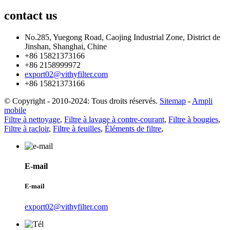
contact
us
No.285, Yuegong Road, Caojing Industrial Zone, District de
Jinshan, Shanghai, Chine
+86 15821373166
+86 2158999972
export02@vithyfilter.com
+86 15821373166
© Copyright - 2010-2024: Tous droits réservés.
Sitemap
-
Ampli
mobile
Filtre à nettoyage
,
Filtre à lavage à contre-courant
,
Filtre à bougies
,
Filtre à racloir
,
Filtre à feuilles
,
Éléments de filtre
,
E-mail
E-mail
export02@vithyfilter.com